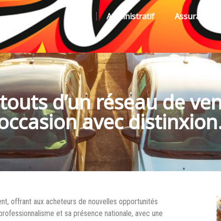
Actu
Administratif
Assurance
atouts d’un réseau de ven
’occasion avec distinxion.
t, offrant aux acheteurs de nouvelles opportunités
n professionnalisme et sa présence nationale, avec une